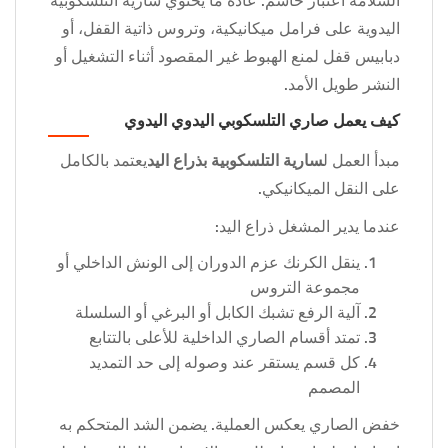
السلامة اعتبار حاسم. عادة ما يحتوي سارية التلسكوبية
اليدوية على فرامل ميكانيكية، وتروس ذاتية القفل، أو
دبابيس قفل لمنع الهبوط غير المقصود أثناء التشغيل أو
النشر طويل الأمد.
كيف يعمل صاري التلسكوبي اليدوي اليدوي
مبدأ العمل ل
سارية التلسكوبية بذراع اليد
يعتمد بالكامل
على النقل الميكانيكي.
عندما يدير المشغل ذراع اليد:
ينقل الكرنك عزم الدوران إلى الونش الداخلي أو
مجموعة التروس
آلية الرفع تشبك الكابل أو البرغي أو السلسلة
تمتد أقسام الصاري الداخلية للأعلى بالتتابع
كل قسم يستقر عند وصوله إلى حد التمديد
المصمم
خفض الصاري يعكس العملية. يضمن الشد المتحكم به