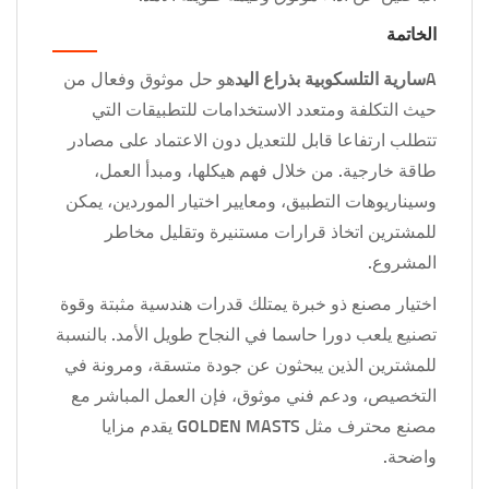
الخاتمة
A
سارية التلسكوبية بذراع اليد
هو حل موثوق وفعال من
حيث التكلفة ومتعدد الاستخدامات للتطبيقات التي
تتطلب ارتفاعا قابل للتعديل دون الاعتماد على مصادر
طاقة خارجية. من خلال فهم هيكلها، ومبدأ العمل،
وسيناريوهات التطبيق، ومعايير اختيار الموردين، يمكن
للمشترين اتخاذ قرارات مستنيرة وتقليل مخاطر
المشروع.
اختيار مصنع ذو خبرة يمتلك قدرات هندسية مثبتة وقوة
تصنيع يلعب دورا حاسما في النجاح طويل الأمد. بالنسبة
للمشترين الذين يبحثون عن جودة متسقة، ومرونة في
التخصيص، ودعم فني موثوق، فإن العمل المباشر مع
مصنع محترف مثل GOLDEN MASTS يقدم مزايا
واضحة.