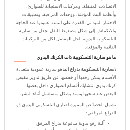
الاتصالات المتنقلة، ومركبات الاستجابة للطوارئ،
وأنظمة البث المؤقتة، ووحدات المراقبة، وتطبيقات
الاختبار الميداني. القدرة على التمدد عموديا عند الحاجة
والانكماش إلى شكل مضغوط للنقل تجعل من سارية
التلسكوبية اليدوية الحل المفضل لكل من التركيبات
الدائمة والمؤقتة.
ما هو سارية التلسكوبية ذات الكرنك اليدوي
A
سارية التلسكوبية بذراع اليد
هو سارية عمودية متعددة
الأقسام يمكن رفعها أو خفضها عن طريق تدوير مقبض
كرنك يدوي. تتشابك أقسام الصواري داخل بعضها
البعض عند سحبها وتمتد بشكل متسلسل أثناء النشر.
تشمل الخصائص المميزة لصاري التلسكوبي اليدوي ذو
الذراع المرفقي:
آلية رفع يدوية مدفوعة بذراع المرفق