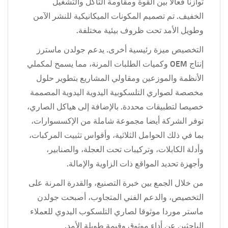
توازنا فعالا بين القوة ومقاومة التآكل والتشغيل
الخفيف. تم تصميم المكونات الميكانيكية للنشر الآمن
وطويل الأمد تحت ظروف بيئية مختلفة.
التخصيص ميزة رئيسية أخرى. يدعم جولدن ماسترز
إنتاج OEM وكميات الطلبات المرنة، مما يسمح لمكملي
الأنظمة والموزعين ومقاولي المشاريع بتطوير حلول
مخصصة لصواري التلسكوبية اليدوية اليدوية المصممة
خصيصا لتطبيقات محددة. بالإضافة إلى هياكل الصاري،
توفر الشركة أيضا مجموعة شاملة من الإكسسوارات،
بما في ذلك الحوامل الثلاثية، وأقواس تثبيت المركبات،
وأدلة الكابلات، وتركيبات تحت العجلة، والصنابير،
وأجهزة تحديد المواقع ذات الزاوية والإمالة.
من خلال الجمع بين خبرة التصنيع، والقدرة المرنة على
التخصيص، والدعم الفني المتجاوب، أصبحت جولدن
ماستر موردا موثوقا لصاري التلسكوب اليدوي للعملاء
الباحثين عن أداء موثوق وقيمة طويلة الأمد.